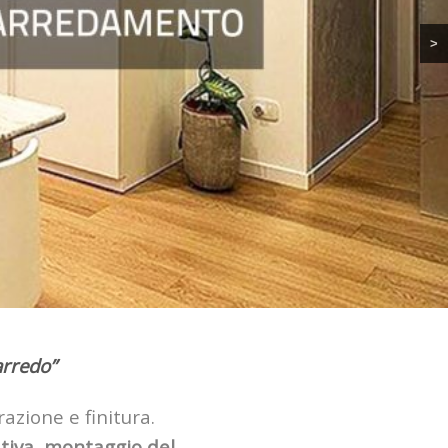
>
arredo”
razione e finitura.
tiva
,
montaggio del