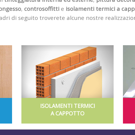
ongesso
,
controsoffitti
e
isolamenti termici a capp
adri di seguito troverete alcune nostre realizzazi
ISOLAMENTI TERMICI
A CAPPOTTO